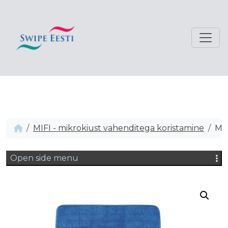
MIFI - mikrokiust vahenditega koristamine
Mif
Open side menu