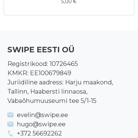
5,00
€
SWIPE EESTI OÜ
Registrikood:
10726465
KMKR:
EE100679849
Juriidiline aadress: Harju maakond,
Tallinn, Haabersti linnaosa,
Vabaõhumuuseumi tee 5/1-15
evelin@swipe.ee
hugo@swipe.ee
+372 56692262