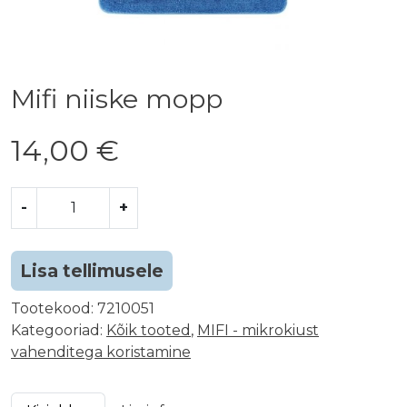
Mifi niiske mopp
14,00
€
M
-
+
i
f
i
Lisa tellimusele
n
i
Tootekood:
7210051
i
Kategooriad:
Kõik tooted
,
MIFI - mikrokiust
s
vahenditega koristamine
k
e