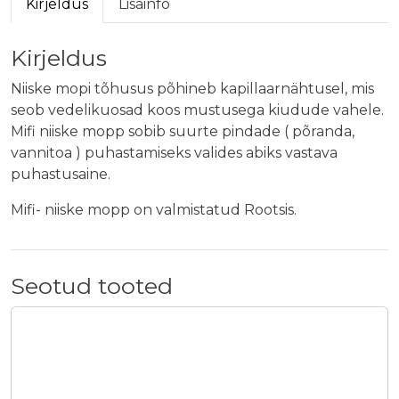
Kirjeldus
Lisainfo
m
o
p
Kirjeldus
p
Niiske mopi tõhusus põhineb kapillaarnähtusel, mis
k
seob vedelikuosad koos mustusega kiudude vahele.
o
Mifi niiske mopp sobib suurte pindade ( põranda,
g
vannitoa ) puhastamiseks valides abiks vastava
u
puhastusaine.
s
Mifi- niiske mopp on valmistatud Rootsis.
Seotud tooted