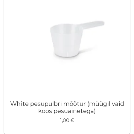
White pesupulbri mõõtur (müügil vaid
koos pesuainetega)
1,00
€